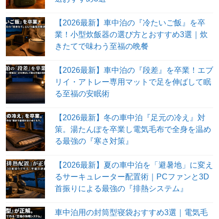
【2026最新】車中泊の『冷たいご飯』を卒
業！小型炊飯器の選び方とおすすめ3選｜炊
きたてで味わう至福の晩餐
【2026最新】車中泊の『段差』を卒業！エブ
リイ・アトレー専用マットで足を伸ばして眠
る至福の安眠術
【2026最新】冬の車中泊『足元の冷え』対
策。湯たんぽを卒業し電気毛布で全身を温め
る最強の『寒さ対策』
【2026最新】夏の車中泊を「避暑地」に変え
るサーキュレーター配置術｜PCファンと3D
首振りによる最強の『排熱システム』
車中泊用の封筒型寝袋おすすめ3選｜電気毛