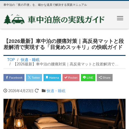
車中泊の「夜の不便」を、確かな道具で解決する実践マニュアル
Me
【2026最新】車中泊の腰痛対策｜高反発マットと段
差解消で実現する「目覚めスッキリ」の快眠ガイド
TOP
快適・睡眠
【2026最新】車中泊の腰痛対策｜高反発マットと段差解消で実現する「目覚めスッキリ」の快眠ガイド
Facebook
Twitter
Hatena
Pocket
LINE
Share
2026年4月23日
快適・睡眠