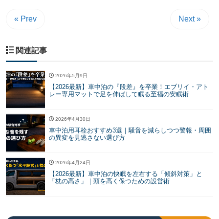
« Prev
Next »
関連記事
2026年5月9日
【2026最新】車中泊の『段差』を卒業！エブリイ・アト
レー専用マットで足を伸ばして眠る至福の安眠術
2026年4月30日
車中泊用耳栓おすすめ3選｜騒音を減らしつつ警報・周囲
の異変を見逃さない選び方
2026年4月24日
【2026最新】車中泊の快眠を左右する「傾斜対策」と
「枕の高さ」｜頭を高く保つための設営術