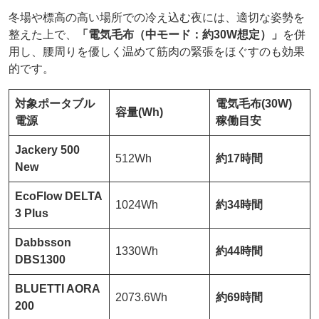
冬場や標高の高い場所での冷え込む夜には、適切な姿勢を
整えた上で、
「電気毛布（中モード：約30W想定）」
を併
用し、腰周りを優しく温めて筋肉の緊張をほぐすのも効果
的です。
対象ポータブル
電気毛布(30W)
容量(Wh)
電源
稼働目安
Jackery 500
512Wh
約17時間
New
EcoFlow DELTA
1024Wh
約34時間
3 Plus
Dabbsson
1330Wh
約44時間
DBS1300
BLUETTI AORA
2073.6Wh
約69時間
200