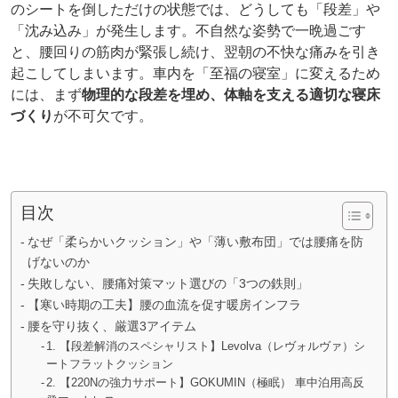
のシートを倒しただけの状態では、どうしても「段差」や
「沈み込み」が発生します。不自然な姿勢で一晩過ごす
と、腰回りの筋肉が緊張し続け、翌朝の不快な痛みを引き
起こしてしまいます。車内を「至福の寝室」に変えるため
には、まず
物理的な段差を埋め、体軸を支える適切な寝床
づくり
が不可欠です。
目次
なぜ「柔らかいクッション」や「薄い敷布団」では腰痛を防
げないのか
失敗しない、腰痛対策マット選びの「3つの鉄則」
【寒い時期の工夫】腰の血流を促す暖房インフラ
腰を守り抜く、厳選3アイテム
1. 【段差解消のスペシャリスト】Levolva（レヴォルヴァ）シ
ートフラットクッション
2. 【220Nの強力サポート】GOKUMIN（極眠） 車中泊用高反