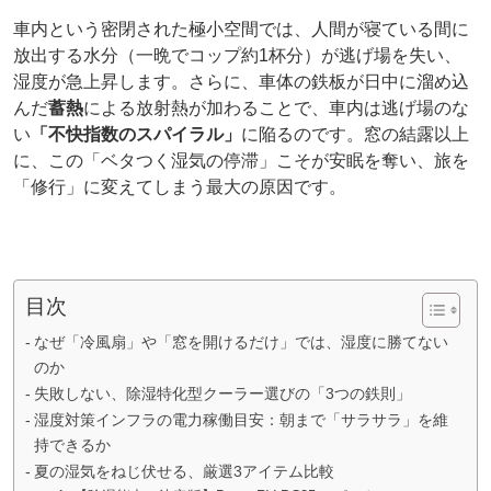
車内という密閉された極小空間では、人間が寝ている間に
放出する水分（一晩でコップ約1杯分）が逃げ場を失い、
湿度が急上昇します。さらに、車体の鉄板が日中に溜め込
んだ
蓄熱
による放射熱が加わることで、車内は逃げ場のな
い
「不快指数のスパイラル」
に陥るのです。窓の結露以上
に、この「ベタつく湿気の停滞」こそが安眠を奪い、旅を
「修行」に変えてしまう最大の原因です。
目次
なぜ「冷風扇」や「窓を開けるだけ」では、湿度に勝てない
のか
失敗しない、除湿特化型クーラー選びの「3つの鉄則」
湿度対策インフラの電力稼働目安：朝まで「サラサラ」を維
持できるか
夏の湿気をねじ伏せる、厳選3アイテム比較