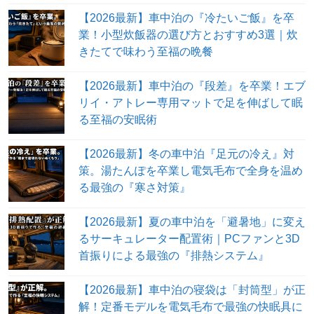
【2026最新】車中泊の『冷たいご飯』を卒
業！小型炊飯器の選び方とおすすめ3選｜炊
きたてで味わう至福の晩餐
【2026最新】車中泊の『段差』を卒業！エブ
リイ・アトレー専用マットで足を伸ばして眠
る至福の安眠術
【2026最新】冬の車中泊『足元の冷え』対
策。湯たんぽを卒業し電気毛布で全身を温め
る最強の『寒さ対策』
【2026最新】夏の車中泊を「避暑地」に変え
るサーキュレーター配置術｜PCファンと3D
首振りによる最強の『排熱システム』
【2026最新】車中泊の寝袋は「封筒型」が正
解！定番モデルを電気毛布で最強の快眠具に