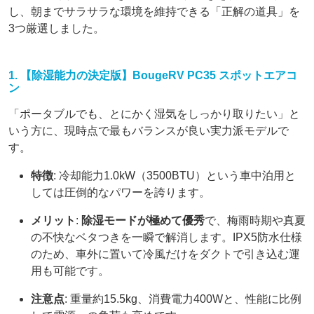
し、朝までサラサラな環境を維持できる「正解の道具」を
3つ厳選しました。
1. 【除湿能力の決定版】BougeRV PC35 スポットエアコ
ン
「ポータブルでも、とにかく湿気をしっかり取りたい」と
いう方に、現時点で最もバランスが良い実力派モデルで
す。
特徴
: 冷却能力1.0kW（3500BTU）という車中泊用と
しては圧倒的なパワーを誇ります。
メリット
:
除湿モードが極めて優秀
で、梅雨時期や真夏
の不快なベタつきを一瞬で解消します。IPX5防水仕様
のため、車外に置いて冷風だけをダクトで引き込む運
用も可能です。
注意点
: 重量約15.5kg、消費電力400Wと、性能に比例