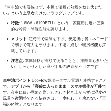
「車中泊でも妥協せず、本気で湿気と熱気をねじ伏せた
い」という上級者向けのフラッグシップです。
特徴
: 1.8kW（6100BTU）という、家庭用に近い圧倒
的な冷房・除湿性能を誇ります。
メリット
: 短時間で室温を下げ、安定後は省エネモード
で朝まで電力を守ります。冬場に嬉しい暖房機能も搭
載しています。
注意点
: 本体価格が高額であることと、排熱量も多いた
め、しっかりとした窓パネルの設置が不可欠です。
車中泊ポイント
EcoFlow製ポータブル電源と連携すること
で、
アプリから「寝袋に入ったまま」スマホ操作が可能
で
す。夜中に目が覚めた際、わざわざ起き上がらずに湿度や
風量を微調整できる快適さは、一度味わうと戻れない「至
福の体験」となります。