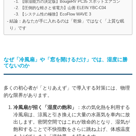
1. 【除湿能力の決定版】BougeRV PC35 スポットエアコン
2. 【圧倒的な軽さと省電力】山善 ELEIN YBC-C04
3. 【システム性の極致】EcoFlow WAVE 3
結論：あなたが手に入れるのは「乾燥」ではなく「上質な眠
り」です
なぜ「冷風扇」や「窓を開けるだけ」では、湿度に勝
てないのか
多くの初心者が「とりあえず」で導入する対策には、物理
的な限界があります。
冷風扇が招く「湿度の飽和」
：水の気化熱を利用する
冷風扇は、涼風と引き換えに大量の水蒸気を車内に放
出します。密閉空間ではこれが致命的となり、湿気が
飽和することで不快指数をさらに跳ね上げ、体感温度