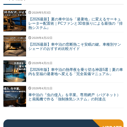
2026年5月3日
【2026最新】夏の車中泊を「避暑地」に変えるサーキュ
レーター配置術｜PCファンと3D首振りによる最強の『排
熱システム』
2026年4月22日
【2026最新】車中泊の窓断熱こそ安眠の鍵。車種別サン
シェードのおすすめ比較ガイド
2026年4月21日
【2026年版】車中泊の熱帯夜を乗り切る神器5選｜夏の車
内を至福の避暑地へ変える「完全装備マニュアル」
2026年4月21日
車中泊の『虫の侵入』を卒業。専用網戸（バグネット）
と扇風機で作る「強制換気システム」の到達点