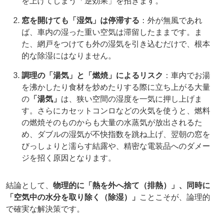
を上げてしまう「逆効果」を招きます。
窓を開けても「湿気」は停滞する
：外が無風であれ
ば、車内の湿った重い空気は滞留したままです。ま
た、網戸をつけても外の湿気を引き込むだけで、根本
的な除湿にはなりません。
調理の「湯気」と「燃焼」によるリスク
：車内でお湯
を沸かしたり食材を炒めたりする際に立ち上がる大量
の
「湯気」
は、狭い空間の湿度を一気に押し上げま
す。さらにカセットコンロなどの火気を使うと、燃料
の燃焼そのものからも大量の水蒸気が放出されるた
め、ダブルの湿気が不快指数を跳ね上げ、翌朝の窓を
びっしょりと濡らす結露や、精密な電装品へのダメー
ジを招く原因となります。
結論として、
物理的に「熱を外へ捨て（排熱）」、同時に
「空気中の水分を取り除く（除湿）」
ことこそが、論理的
で確実な解決策です。