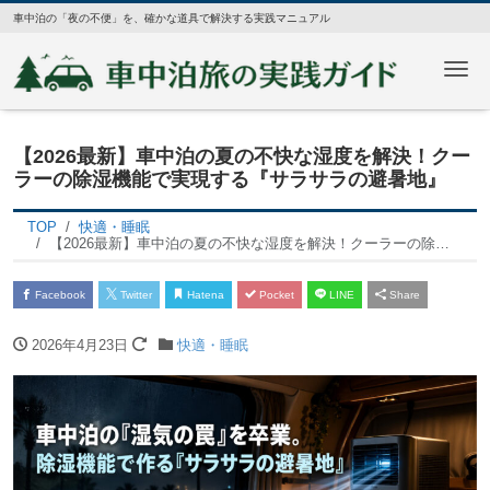
車中泊の「夜の不便」を、確かな道具で解決する実践マニュアル
Me
【2026最新】車中泊の夏の不快な湿度を解決！クー
ラーの除湿機能で実現する『サラサラの避暑地』
TOP
快適・睡眠
【2026最新】車中泊の夏の不快な湿度を解決！クーラーの除湿機能で実現する『サラサラの避暑地』
Facebook
Twitter
Hatena
Pocket
LINE
Share
2026年4月23日
快適・睡眠