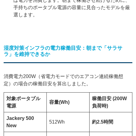
は電力を消費します。朝まで稼働させ続けるために、
手持ちのポータブル電源の容量に見合ったモデルを厳
選します。
湿度対策インフラの電力稼働目安：朝まで「サラサ
ラ」を維持できるか
消費電力200W（省電力モードでのエアコン連続稼働想
定）の場合の稼働目安を算出しました。
対象ポータブル
稼働目安 (200W
容量(Wh)
電源
負荷時)
Jackery 500
512Wh
約2.5時間
New