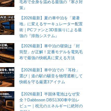
毛布で全身を温める最強の『寒さ対
策』
【2026最新】夏の車中泊を「避暑
地」に変えるサーキュレーター配置
術｜PCファンと3D首振りによる最
強の『排熱システム』
【2026最新】車中泊の寝袋は「封
筒型」が正解！定番モデルを電気毛
布で最強の快眠具に変える方法
【2026最新】車中泊での「耳栓」
選び｜道の駅の騒音を物理遮断して
快眠を守る厳選3アイテム
【2026最新】半固体電池はなぜ安
全？Dabbsson DBS1300車中泊レ
ビュー｜枕元のエネルギーに絶対の