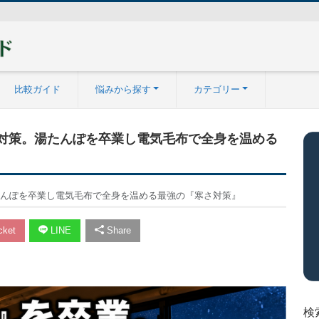
比較ガイド
悩みから探す
カテゴリー
』対策。湯たんぽを卒業し電気毛布で全身を温める
たんぽを卒業し電気毛布で全身を温める最強の『寒さ対策』
ket
LINE
Share
検