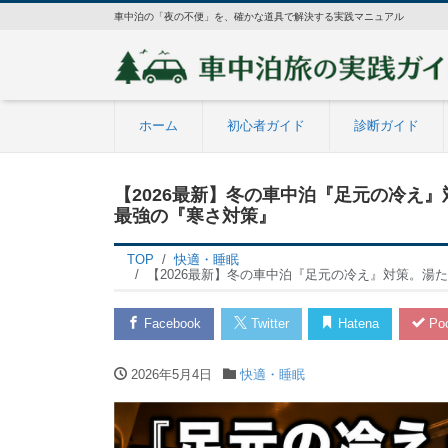
車中泊の「夜の不便」を、確かな道具で解決する実践マニュアル
ホーム
初心者ガイド
診断ガイド
【2026最新】冬の車中泊『足元の冷え
最強の『寒さ対策』
TOP
快適・睡眠
【2026最新】冬の車中泊『足元の冷え』対策。湯
Facebook
Twitter
Hatena
Poc
2026年5月4日
快適・睡眠