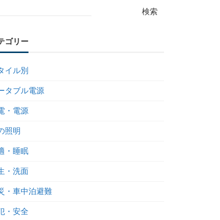
検索
テゴリー
タイル別
ータブル電源
電・電源
の照明
適・睡眠
生・洗面
災・車中泊避難
犯・安全