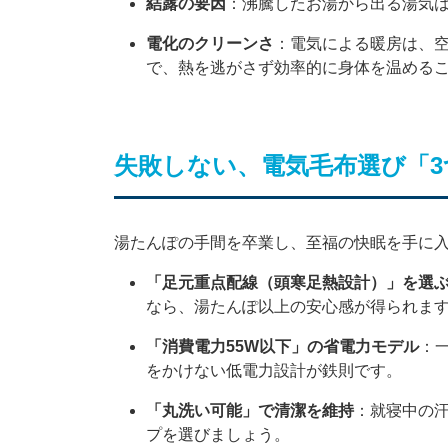
結露の要因
：沸騰したお湯から出る湯気
電化のクリーンさ
：電気による暖房は、
で、熱を逃がさず効率的に身体を温める
失敗しない、電気毛布選び「3
湯たんぽの手間を卒業し、至福の快眠を手に入
「足元重点配線（頭寒足熱設計）」を選
なら、湯たんぽ以上の安心感が得られま
「消費電力55W以下」の省電力モデル
：
をかけない低電力設計が鉄則です。
「丸洗い可能」で清潔を維持
：就寝中の
プを選びましょう。