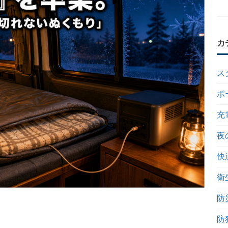
カ
ス
ポ
充
夜
快
衛
防
防