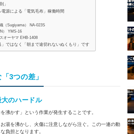
則」
ル電源による「電気毛布」稼働時間
ugiyama） NA-023S
） YMS-16
ーヤマ EHB-1408
具」ではなく「朝まで途切れないぬくもり」です
「3つの差」
最大のハードル
湯を沸かす」という作業が発生することです。
、お湯を沸かし、火傷に注意しながら注ぐ。この一連の動
きな負担となります。