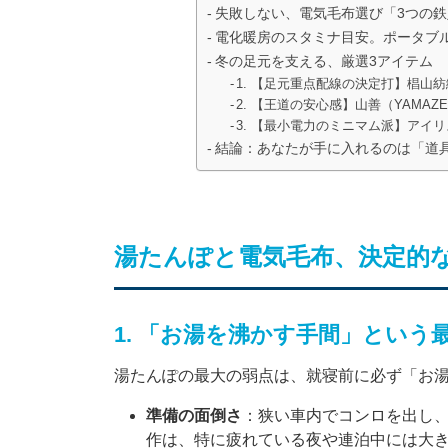
失敗しない、電気毛布選び「3つの鉄
電化暖房のスタミナ目安。ポータブ
冬の足元を支える、厳選3アイテム
1. 【足元重点配線の決定打】椙山紡織（S
2. 【王道の安心感】山善（YAMAZEN
3. 【最小電力のミニマム派】アイリスオ
結論：あなたが手に入れるのは「道
湯たんぽと電気毛布、決定的な
1. 「お湯を沸かす手間」という
湯たんぽの最大の弱点は、就寝前に必ず「お
準備の面倒さ
：狭い車内でコンロを出し
作は、特に疲れている夜や連泊中には大