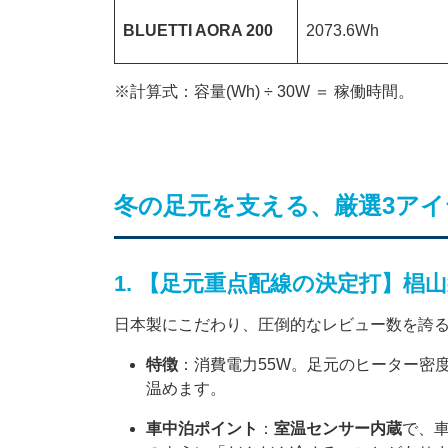
BLUETTI AORA 200
2073.6Wh
※計算式：容量(Wh) ÷ 30W ＝ 稼働時間。
冬の足元を支える、厳選3アイ
1. 【足元重点配線の決定打】椙山紡織
日本製にこだわり、圧倒的なレビュー数を誇る
特徴
：消費電力55W。足元のヒーター密
温めます。
車中泊ポイント
：
室温センサー内蔵
で、