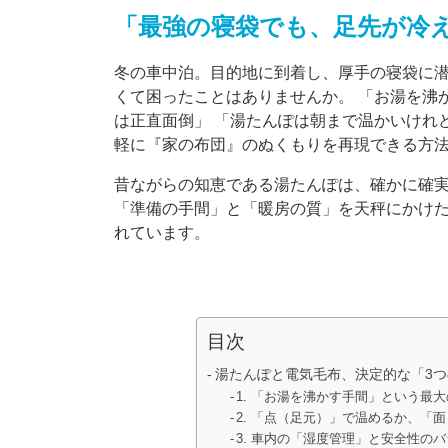
「最強の寝袋でも、足先が冷
冬の車中泊。目的地に到着し、厚手の寝袋に
くて困ったことはありませんか。 「お湯を沸
は正直面倒」 「湯たんぽは朝まで温かいけれ
軽に『家の布団』のぬくもりを再現できる方
昔ながらの知恵である湯たんぽは、確かに確
「準備の手間」と「暖房の質」を天秤にかけ
れています。
目次
湯たんぽと電気毛布、決定的な「3つ
1. 「お湯を沸かす手間」という最
2. 「点（足元）」で温めるか、「
3. 車内の「湿度管理」と安全性の