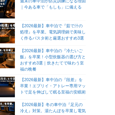
週末の車中泊が防災訓練になる理由
｜今ある車で「もしも」に備える
【2026最新】車中泊で『茹で汁の
処理』を卒業。電気調理鍋で美味し
く作るパスタ術と厳選おすすめ3選
【2026最新】車中泊の『冷たいご
飯』を卒業！小型炊飯器の選び方と
おすすめ3選｜炊きたてで味わう至
福の晩餐
【2026最新】車中泊の『段差』を
卒業！エブリイ・アトレー専用マッ
トで足を伸ばして眠る至福の安眠術
【2026最新】冬の車中泊『足元の
冷え』対策。湯たんぽを卒業し電気