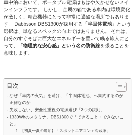
車中泊において、ポータブル電源はもはや欠かせないメイ
ンインフラです。 しかし、金属の箱である車内は環境変化
が激しく、精密機器にとって非常に過酷な場所でもありま
す。 Dabbsson DBS1300が採用する
「半固体電池」
という
選択は、単なるスペックの向上ではありません。 それは、
自分のすぐそばに巨大なエネルギーを置いて眠る旅人にと
って、
「物理的な安心感」という名の防衛線
を張ることを
意味します。
目次
なぜ「車内の火気」を避け、「半固体電池」へ集約するのが
正解なのか
失敗しない、安全性重視の電源選び「3つの鉄則」
1330Whのスタミナ。DBS1300で「できること・できないこ
と」
1. 【初夏〜夏の連泊】「スポットエアコン＋冷蔵庫」