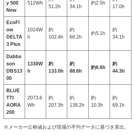
y 500
512Wh
約2.5h
51.2h
34.1h
17.0h
New
EcoFl
ow
1024W
約
約
約
約5.1h
DELTA
h
102.4h
68.2h
34.1h
3 Plus
Dabbs
son
1330W
約
約
約
約6.6h
DBS13
h
133.0h
88.6h
44.3h
00
BLUE
TTI
2073.6
約
約
約
約
AORA
Wh
207.3h
138.2h
10.3h
69.1h
200
※メーカー公称値および現場の平均データに基づき算出。