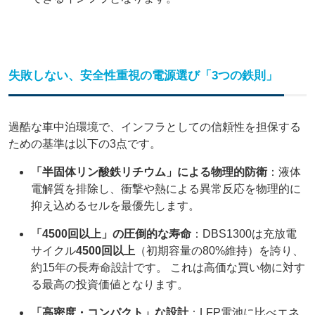
失敗しない、安全性重視の電源選び「3つの鉄則」
過酷な車中泊環境で、インフラとしての信頼性を担保する
ための基準は以下の3点です。
「半固体リン酸鉄リチウム」による物理的防衛
：液体
電解質を排除し、衝撃や熱による異常反応を物理的に
抑え込めるセルを最優先します。
「4500回以上」の圧倒的な寿命
：DBS1300は充放電
サイクル
4500回以上
（初期容量の80%維持）を誇り、
約15年の長寿命設計です。 これは高価な買い物に対す
る最高の投資価値となります。
「高密度・コンパクト」な設計
：LFP電池に比べエネ