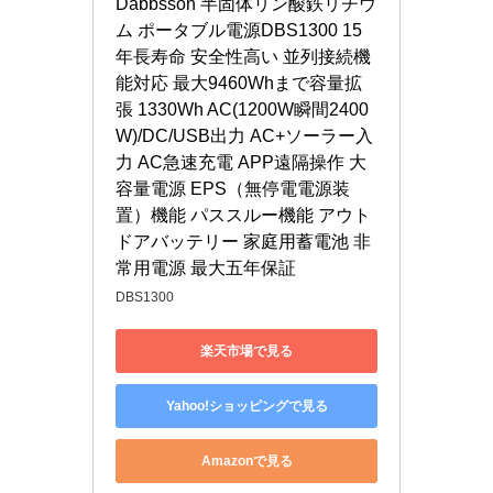
Dabbsson 半固体リン酸鉄リチウ
ム ポータブル電源DBS1300 15
年長寿命 安全性高い 並列接続機
能対応 最大9460Whまで容量拡
張 1330Wh AC(1200W瞬間2400
W)/DC/USB出力 AC+ソーラー入
力 AC急速充電 APP遠隔操作 大
容量電源 EPS（無停電電源装
置）機能 パススルー機能 アウト
ドアバッテリー 家庭用蓄電池 非
常用電源 最大五年保証
DBS1300
楽天市場で見る
Yahoo!ショッピングで見る
Amazonで見る