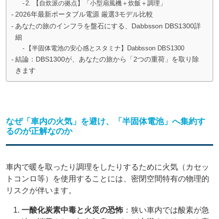
2. 【自炊派の拠点】「小型扇風機＋炊飯＋調理」
2026年最新ポータブル電源 厳選3モデル比較
あなたの旅のインフラを盤石にする、Dabbsson DBS1300詳
細
【半固体電池の安心感とスタミナ】Dabbsson DBS1300
結論：DBS1300が、あなたの旅から「2つの重荷」を取り除
きます
なぜ「車内の火気」を避け、「半固体電池」へ集約す
るのが正解なのか
車内で暖を取ったり調理をしたりするために火気（カセッ
トコンロ等）を使用することには、密閉空間特有の物理的
リスクが伴います。
一酸化炭素中毒と火災の恐怖
：狭い車内では酸素が急