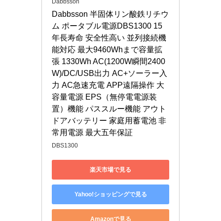
Dabbsson
Dabbsson 半固体リン酸鉄リチウ
ム ポータブル電源DBS1300 15
年長寿命 安全性高い 並列接続機
能対応 最大9460Whまで容量拡
張 1330Wh AC(1200W瞬間2400
W)/DC/USB出力 AC+ソーラー入
力 AC急速充電 APP遠隔操作 大
容量電源 EPS（無停電電源装
置）機能 パススルー機能 アウト
ドアバッテリー 家庭用蓄電池 非
常用電源 最大五年保証
DBS1300
楽天市場で見る
Yahoo!ショッピングで見る
Amazonで見る