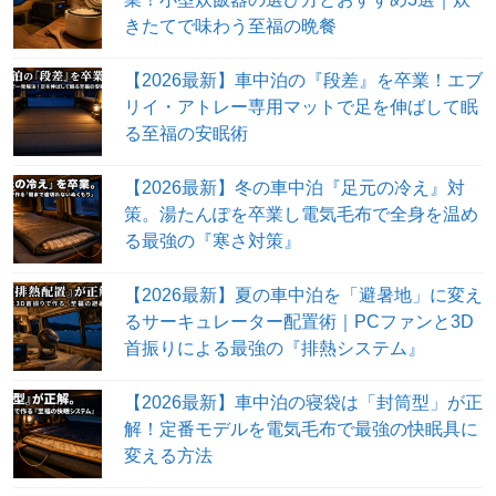
きたてで味わう至福の晩餐
【2026最新】車中泊の『段差』を卒業！エブ
リイ・アトレー専用マットで足を伸ばして眠
る至福の安眠術
【2026最新】冬の車中泊『足元の冷え』対
策。湯たんぽを卒業し電気毛布で全身を温め
る最強の『寒さ対策』
【2026最新】夏の車中泊を「避暑地」に変え
るサーキュレーター配置術｜PCファンと3D
首振りによる最強の『排熱システム』
【2026最新】車中泊の寝袋は「封筒型」が正
解！定番モデルを電気毛布で最強の快眠具に
変える方法