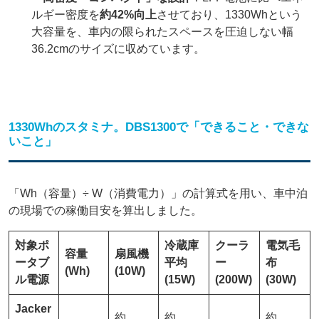
ルギー密度を
約42%向上
させており、1330Whという
大容量を、車内の限られたスペースを圧迫しない幅
36.2cmのサイズに収めています。
1330Whのスタミナ。DBS1300で「できること・できな
いこと」
「Wh（容量）÷ W（消費電力）」の計算式を用い、車中泊
の現場での稼働目安を算出しました。
対象ポ
冷蔵庫
クーラ
電気毛
容量
扇風機
ータブ
平均
ー
布
(Wh)
(10W)
ル電源
(15W)
(200W)
(30W)
Jacker
約
約
約