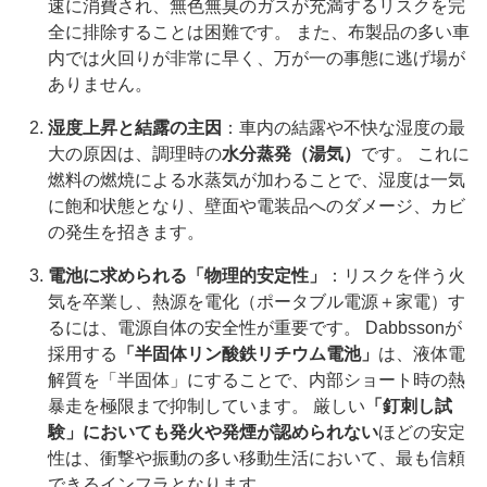
速に消費され、無色無臭のガスが充満するリスクを完
全に排除することは困難です。 また、布製品の多い車
内では火回りが非常に早く、万が一の事態に逃げ場が
ありません。
湿度上昇と結露の主因
：車内の結露や不快な湿度の最
大の原因は、調理時の
水分蒸発（湯気）
です。 これに
燃料の燃焼による水蒸気が加わることで、湿度は一気
に飽和状態となり、壁面や電装品へのダメージ、カビ
の発生を招きます。
電池に求められる「物理的安定性」
：リスクを伴う火
気を卒業し、熱源を電化（ポータブル電源＋家電）す
るには、電源自体の安全性が重要です。 Dabbssonが
採用する
「半固体リン酸鉄リチウム電池」
は、液体電
解質を「半固体」にすることで、内部ショート時の熱
暴走を極限まで抑制しています。 厳しい
「釘刺し試
験」においても発火や発煙が認められない
ほどの安定
性は、衝撃や振動の多い移動生活において、最も信頼
できるインフラとなります。