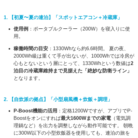
1. 【初夏〜夏の連泊】「スポットエアコン＋冷蔵庫」
使用例
：ポータブルクーラー（200W）を寝入りに使
用。
稼働時間の目安
：1330Whなら約6.6時間。 夏の夜、
2000Wh級は重くて手が出ないが、1000Whでは冷房が
心もとないという層にとって、1330Whという数値は
2
泊目の冷蔵庫維持まで見据えた「絶妙な防衛ライン」
となります。
2. 【自炊派の拠点】「小型扇風機＋炊飯＋調理」
P-Boost機能の活用
：定格1200Wですが、アプリでP-
Boostをオンにすれば
最大1600Wまでの家電
（電気調
理鍋など）を出力を調整しながら動作可能です。 朝晩
に300W以下の小型炊飯器を使用しても、連泊の旅を