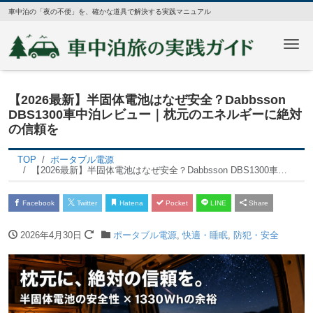
車中泊の「夜の不便」を、確かな道具で解決する実践マニュアル
Me
【2026最新】半固体電池はなぜ安全？Dabbsson
DBS1300車中泊レビュー｜枕元のエネルギーに絶対
の信頼を
TOP
ポータブル電源
【2026最新】半固体電池はなぜ安全？Dabbsson DBS1300車中泊レビュー｜枕元のエネルギーに絶対の信頼を
Facebook
Twitter
Hatena
Pocket
LINE
Share
2026年4月30日
ポータブル電源
,
快適・睡眠
,
防犯・安全